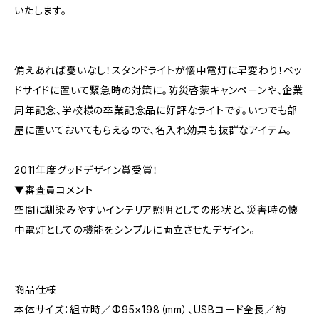
いたします。
備えあれば憂いなし！スタンドライトが懐中電灯に早変わり！ベッ
ドサイドに置いて緊急時の対策に。防災啓蒙キャンペーンや、企業
周年記念、学校様の卒業記念品に好評なライトです。いつでも部
屋に置いておいてもらえるので、名入れ効果も抜群なアイテム。
2011年度グッドデザイン賞受賞！
▼審査員コメント
空間に馴染みやすいインテリア照明としての形状と、災害時の懐
中電灯としての機能をシンプルに両立させたデザイン。
商品仕様
本体サイズ：組立時／Φ95×198（mm）、USBコード全長／約