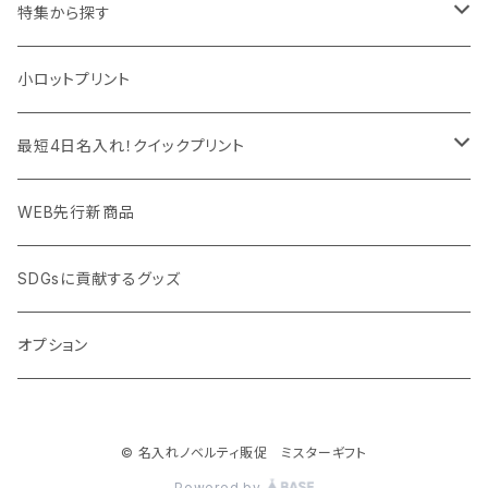
マウスパッド
パーテーション
アウトレット
特集から探す
モバイル周辺グッズ
マスク・フェイスシールド
ドリンクフェア
エンタメグッズ・イベント会場物販品
小ロットプリント
PC周辺グッズ
測定・測量用品
ボトル・タンブラー
ご当地グッズ・オリジナルお土産品
最短4日名入れ！クイックプリント
加湿器・オゾン発生器
ポーチ・巾着
フルカラー印刷ノベルティ
クイック印刷対応トートバッグ・エコバッグ
WEB先行新商品
ウイルス対策消耗品
タオル・ブランケット
予算消化・備品におすすめグッズ
クイック印刷対応ポーチ・巾着
SDGsに貢献するグッズ
ウイルス対策備品
その他雑貨品
展示会・説明会ノベルティ
クイック印刷対応ボトル
オプション
名入れできるグッズ
ご挨拶まわり品・訪問粗品
© 名入れノベルティ販促 ミスターギフト
スポーツイベント特集
Powered by