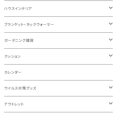
防水
カスタムデザインタンブラー
陶器
保存容器
メモ
ハンディライト
充電器
折りたたみ式ミラー
ハウスインテリア
ナイロン
磁器マグ・湯呑
キッチンツール
ノート
デスクライト
モバイルスタンド
スライド式ミラー
ピクチャーボード、ポスター
ブランケット・ネックウォーマー
カスタムデザイン
付箋
付属ライト
モバイルリング
ケース付きミラー
フォトフレーム、スタンド
ブランケット
ガーデニング雑貨
トレイ
ランタン
アクセサリー・スマホケース
手持ちミラー
キーホルダー
ネックウォーマー
F.O.B COOP
クッション
パットカバー、ブックカバー
非常食
タッチペン
ビューティー雑貨
時計
マフラー・ストール
折りたたみクッション
カレンダー
IDケース、パスケース、コインケース
USBケーブル・ハブ
ウイルス対策グッズ
デスク周辺
イヤホン・ヘッドフォン
除菌グッズ
アウトレット