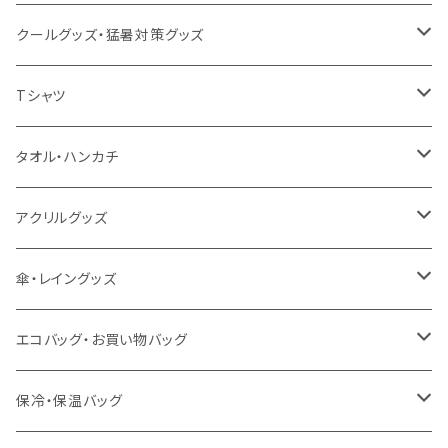
クールグッズ・猛暑対策グッズ
扇風機
Tシャツ
うちわ
カスタムプリントTシャツ（国内プリント）
タオル・ハンカチ
猛暑グッズ
イージーオーダーTシャツ（海外生産）
名入れタオル
アクリルグッズ
冷感グッズ
今治タオル
キーホルダー
傘・レイングッズ
泉州おくばりタオル
スタンド
傘
エコバッグ・お買い物バッグ
冷感タオル
バッジ
ポンチョ
ポリエステル
保冷・保温バッグ