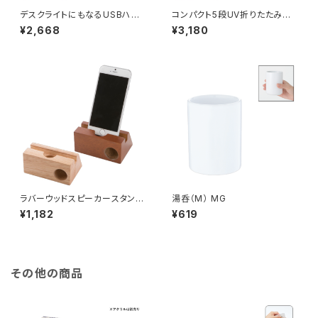
デスクライトにもなるUSBハン
コンパクト5段UV折りたたみ傘
ディライト（チャージャー機能付）
MG
¥2,668
¥3,180
MG
ラバーウッドスピーカースタン
湯呑（M） MG
ド シングルホーン MG
¥1,182
¥619
その他の商品