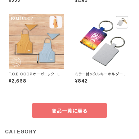
¥222
¥480
F.O.B COOPオーガニックコッ
ミラー付メタルキーホルダー M
トンワークエプロン キッズ M
G（スクエア）マットシルバー MG
¥2,668
¥842
G
商品一覧に戻る
CATEGORY