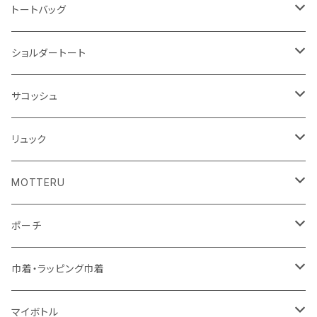
ハンカチ
ライティングスタンド
フェアトレードコットン
キャンパス
トートバッグ
アクリル雑貨
ジュートコットン
デニム
オーガニックコットン
ショルダートート
シーチング
キャンパス
ポリエステル
フェアトレードコットン
オーガニックコットン
サコッシュ
10oz
不織布
不織布
コットンリネン
コットンリネン
オーガニックコットン
リュック
コットン
ジュートコットン
再生ファブリック
フェアトレードコットン
コットン
MOTTERU
5oz
5oz
再生ファブリック
コットン
ジュートコットン
デニム
お買い物バッグ
ポーチ
10oz
シーチング
コットン
キャンパス
再生ファブリック
ポリエステル
ボトル
オーガニックコットン
巾着・ラッピング巾着
5oz
10oz
5oz
キャンパス
デニム
コットン
不織布
タンブラー
フェアトレードコットン
コットン
マイボトル