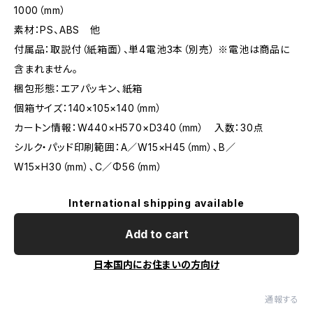
1000（mm）
素材：PS、ABS 他
付属品：取説付（紙箱面）、単4電池3本（別売） ※電池は商品に
含まれません。
梱包形態：エアパッキン､紙箱
個箱サイズ：140×105×140（mm）
カートン情報：W440×H570×D340（mm） 入数：30点
シルク・パッド印刷範囲：A／W15×H45（mm）､B／
W15×H30（mm）､C／Φ56（mm）
International shipping available
Add to cart
日本国内にお住まいの方向け
通報する