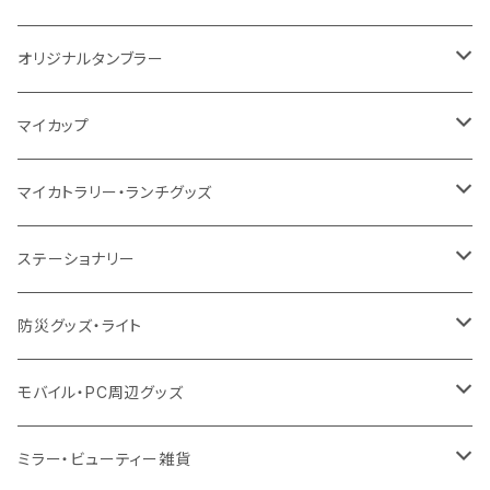
シーチング
12oz
8oz
5oz
デニム・デニムライク
ポリエステル
キャンパス
スウェット
ランチグッズ
再生ファブリック
オーガニックコットン
ステンレスサーモ
オリジナルタンブラー
10oz
ポリエステル
不織布
ポリエステル
ハンカチ
キャンパス
再生ファブリック
ステンレス
サーモタンブラー
マイカップ
12oz
再生不織布
保冷
不織布
傘
デニム・デニムライク
フェアトレードコットン
アルミ
ステンレス2層タンブラー
サーモ
マイカトラリー・ランチグッズ
不織布
ポリエステル
デニム・デニムライク
クリアボトル
プラスチック2層タンブラー
ステンレス
カトラリー
ステーショナリー
保冷
不織布
ポリエステル
カスタムデザインボトル
アルミタンブラー
バンブー
フードポット
単色ボールペン
防災グッズ・ライト
スウェット
保冷
リネン
バンブータンブラー
コーヒー配合
コースター
多機能ペン
防災セット
モバイル・PC周辺グッズ
EVA
コーヒー配合タンブラー
プラスチック
ドリンク用品
ペンケース
ラジオ・スピーカー
チャージャー
ミラー・ビューティー雑貨