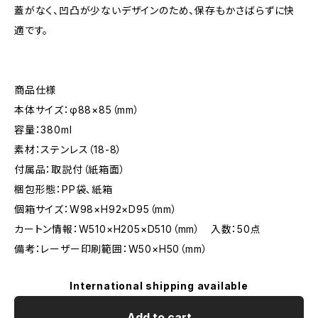
蓋がなく、凹凸が少ないデザインのため、保存もかさばらずに快
適です。
商品仕様
本体サイズ：φ88×85（mm）
容量：380ml
素材：ステンレス（18-8）
付属品：取説付（紙箱面）
梱包形態：PP袋､紙箱
個箱サイズ：W98×H92×D95（mm）
カートン情報：W510×H205×D510（mm） 入数：50点
備考：レーザー印刷範囲：W50×H50（mm）
International shipping available
Add to cart