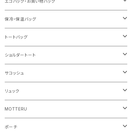
泉州おくばりタオル
スタンド
傘
エコバッグ・お買い物バッグ
冷感タオル
バッジ
ポンチョ
ポリエステル
保冷・保温バッグ
ハンカチ
ライティングスタンド
フェアトレードコットン
キャンパス
トートバッグ
アクリル雑貨
ジュートコットン
デニム
オーガニックコットン
ショルダートート
シーチング
キャンパス
ポリエステル
フェアトレードコットン
オーガニックコットン
サコッシュ
10oz
不織布
不織布
コットンリネン
コットンリネン
オーガニックコットン
リュック
コットン
ジュートコットン
再生ファブリック
フェアトレードコットン
コットン
MOTTERU
5oz
5oz
再生ファブリック
コットン
ジュートコットン
デニム
お買い物バッグ
ポーチ