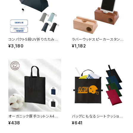
コンパクト5段UV折りたたみ傘
ラバーウッドスピーカースタン
MG
ド シングルホーン MG
¥3,180
¥1,182
オーガニック厚手コットンA4フラ
バッグにもなるシートクッショ
ットバッグ MG
ン MG
¥438
¥641