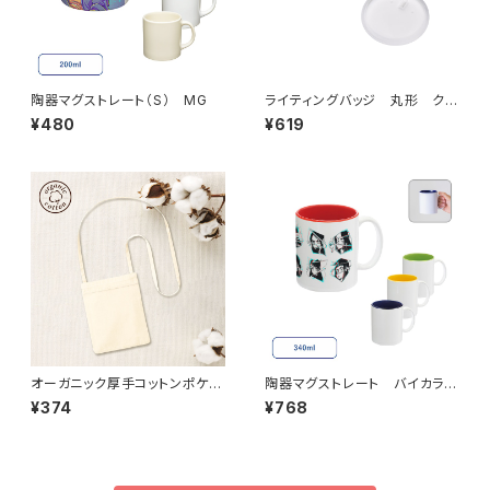
陶器マグストレート（S） MG
ライティングバッジ 丸形 クリ
ア MG
¥480
¥619
オーガニック厚手コットンポケッ
陶器マグストレート バイカラー
トサコッシュ MG ナチュラル
MG
¥374
¥768