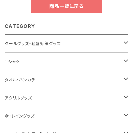
商品一覧に戻る
CATEGORY
クールグッズ・猛暑対策グッズ
扇風機
Tシャツ
うちわ
カスタムプリントTシャツ（国内プリント）
タオル・ハンカチ
猛暑グッズ
イージーオーダーTシャツ（海外生産）
名入れタオル
アクリルグッズ
冷感グッズ
今治タオル
キーホルダー
傘・レイングッズ