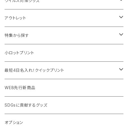
IDケース、パスケース、コインケース
USBケーブル・ハブ
ウイルス対策グッズ
デスク周辺
イヤホン・ヘッドフォン
除菌グッズ
アウトレット
マウスパッド
パーテーション
アウトレット
特集から探す
モバイル周辺グッズ
マスク・フェイスシールド
ドリンクフェア
エンタメグッズ・イベント会場物販品
小ロットプリント
PC周辺グッズ
測定・測量用品
ボトル・タンブラー
ご当地グッズ・オリジナルお土産品
最短4日名入れ！クイックプリント
加湿器・オゾン発生器
ポーチ・巾着
フルカラー印刷ノベルティ
クイック印刷対応トートバッグ・エコバッグ
WEB先行新商品
ウイルス対策消耗品
タオル・ブランケット
予算消化・備品におすすめグッズ
クイック印刷対応ポーチ・巾着
SDGsに貢献するグッズ
ウイルス対策備品
その他雑貨品
展示会・説明会ノベルティ
クイック印刷対応ボトル
オプション