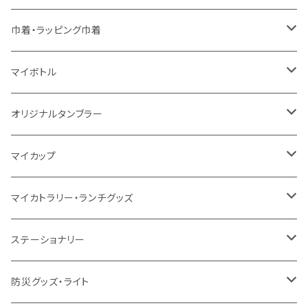
10oz
シーチング
コットン
キャンパス
再生ファブリック
ポリエステル
ボトル
オーガニックコットン
巾着・ラッピング巾着
5oz
10oz
5oz
キャンパス
デニム
コットン
不織布
タンブラー
フェアトレードコットン
コットン
マイボトル
シーチング
12oz
8oz
5oz
デニム・デニムライク
ポリエステル
キャンパス
スウェット
ランチグッズ
再生ファブリック
オーガニックコットン
ステンレスサーモ
オリジナルタンブラー
10oz
ポリエステル
不織布
ポリエステル
ハンカチ
キャンパス
再生ファブリック
ステンレス
サーモタンブラー
マイカップ
12oz
再生不織布
保冷
不織布
傘
デニム・デニムライク
フェアトレードコットン
アルミ
ステンレス2層タンブラー
サーモ
マイカトラリー・ランチグッズ
不織布
ポリエステル
デニム・デニムライク
クリアボトル
プラスチック2層タンブラー
ステンレス
カトラリー
ステーショナリー
保冷
不織布
ポリエステル
カスタムデザインボトル
アルミタンブラー
バンブー
フードポット
単色ボールペン
防災グッズ・ライト