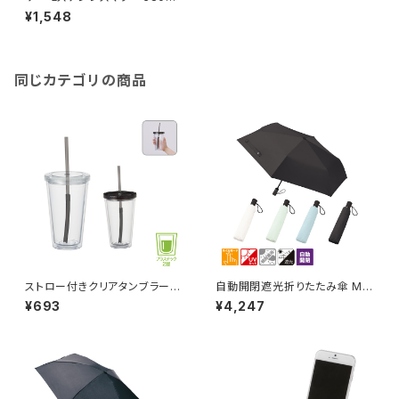
MG
¥1,548
同じカテゴリの商品
ストロー付きクリアタンブラー
自動開閉遮光折りたたみ傘 MG
MG
（スムーズ収納タイプ）
¥693
¥4,247