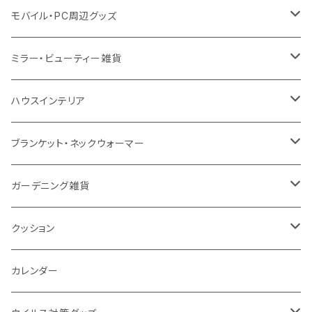
スウェット
保冷
リネン
バンブータンブラー
コーヒー配合
コースター
多機能ペン
防災セット
モバイル・PC周辺グッズ
EVA
コーヒー配合タンブラー
プラスチック
ドリンク用品
ペンケース
ラジオ・スピーカー
チャージャー
ミラー・ビューティー雑貨
防水
カスタムデザインタンブラー
陶器
保存容器
メモ
ハンディライト
充電器
折りたたみ式ミラー
ハウスインテリア
ナイロン
磁器マグ・湯呑
キッチンツール
ノート
デスクライト
モバイルスタンド
スライド式ミラー
ピクチャーボード、ポスター
ブランケット・ネックウォーマー
カスタムデザイン
付箋
付属ライト
モバイルリング
ケース付きミラー
フォトフレーム、スタンド
ブランケット
ガーデニング雑貨
トレイ
ランタン
アクセサリー・スマホケース
手持ちミラー
キーホルダー
ネックウォーマー
F.O.B COOP
クッション
パットカバー、ブックカバー
非常食
タッチペン
ビューティー雑貨
時計
マフラー・ストール
折りたたみクッション
カレンダー